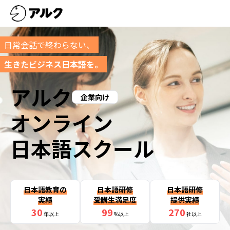
日常会話で終わらない、
生きたビジネス日本語を。
アルク
企業向け
オンライン
日本語スクール
日本語教育の
日本語研修
日本語研修
実績
受講生満足度
提供実績
30
99
270
年以上
%以上
社以上